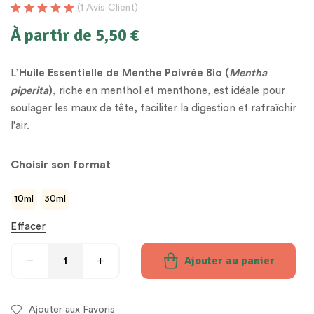
(
1
Avis Client)
Noté
1
5.00
sur
À partir de
5,50
€
5 basé sur
notation client
L’
Huile Essentielle de Menthe Poivrée Bio (
Mentha
piperita
)
, riche en menthol et menthone, est idéale pour
soulager les maux de tête, faciliter la digestion et rafraîchir
l’air.
Choisir son format
10ml
30ml
Effacer
Ajouter au panier
Ajouter aux Favoris