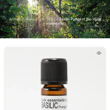
Accueil
/
Huiles Essentielles
/ Basilic Pungent Bio Huile
essentielle