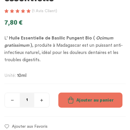
(
1
Avis Client)
Noté
1
5.00
sur
7,80
€
5 basé sur
notation client
L’
Huile Essentielle de Basilic Pungent Bio (
Ocimum
gratissimum
),
produite à Madagascar est un puissant anti-
infectieux naturel, idéal pour les douleurs dentaires et les
troubles digestifs.
Unité:
10ml
Ajouter au panier
Ajouter aux Favoris