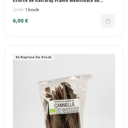
Écorce de Katrafay Plante médicinale de
Madagascar
Unité:
1 boule
6,00
€
En Rupture De Stock