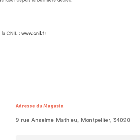
 refuser depuis la bannière dédiée.
 la CNIL :
www.cnil.fr
Adresse du Magasin
9 rue Anselme Mathieu, Montpellier, 34090