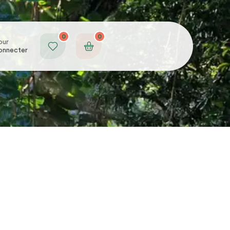
0
0
our
onnecter