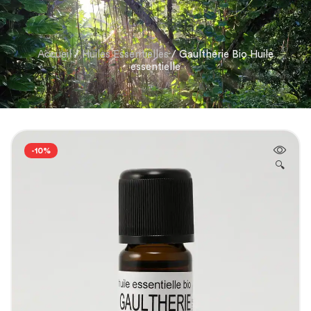
Accueil
/
Huiles Essentielles
/ Gaulthérie Bio Huile
essentielle
-10%
🔍