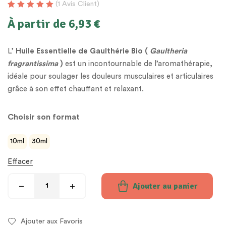
(
1
Avis Client)
Noté
1
5.00
sur
À partir de
6,93
€
5 basé sur
notation client
L’
Huile Essentielle de Gaulthérie Bio (
Gaultheria
fragrantissima
)
est un incontournable de l’aromathérapie,
idéale pour soulager les douleurs musculaires et articulaires
grâce à son effet chauffant et relaxant.
Choisir son format
10ml
30ml
Effacer
Ajouter au panier
Ajouter aux Favoris