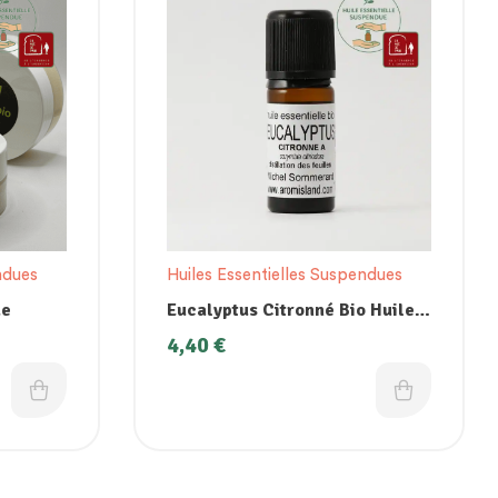
ndues
Huiles Essentielles Suspendues
ue
Eucalyptus Citronné Bio Huile
Essentielle Suspendue
4,40
€