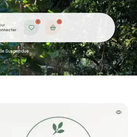
0
0
our
onnecter
elle Suspendue