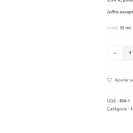
3,90 €, pou
(offre excep
Unité:
10 ml
Ajouter a
UGS :
814-1
Catégorie :
H