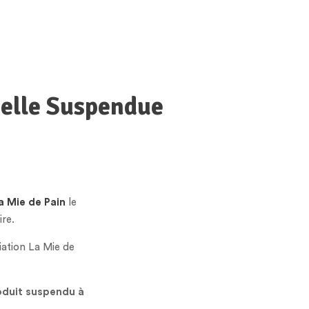
ielle Suspendue
a Mie de Pain
le
re.
iation La Mie de
oduit suspendu à