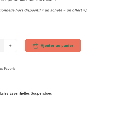
r les personnes dans le besoin
tionnelle hors dispositif
« un acheté = un offert »).
Ajouter au panier
ux Favoris
uiles Essentielles Suspendues