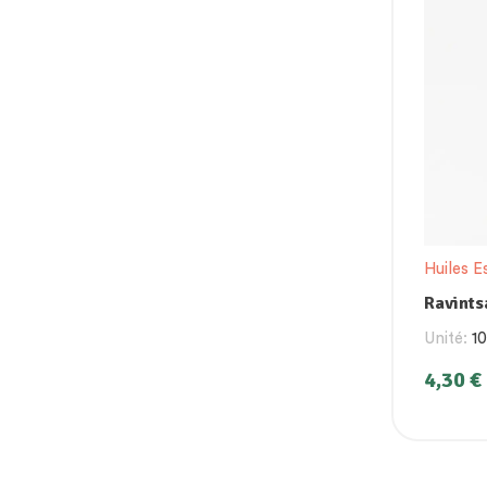
Huiles E
Ravints
Essenti
Unité:
1
4,30
€