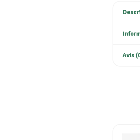
Descr
Infor
Avis (