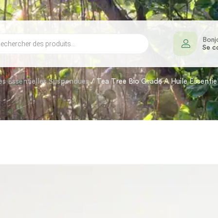
Bonj
Se c
es Essentielles Suspendues
/ Tea Tree Bio Grade A Huile Essenti