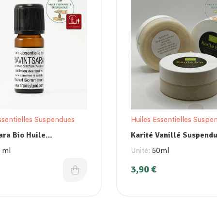
ssentielles Suspendues
Huiles Essentielles Suspe
ara Bio Huile
Karité Vanillé Suspend
elle Suspendue
0 ml
Unité:
50ml
3,90
€