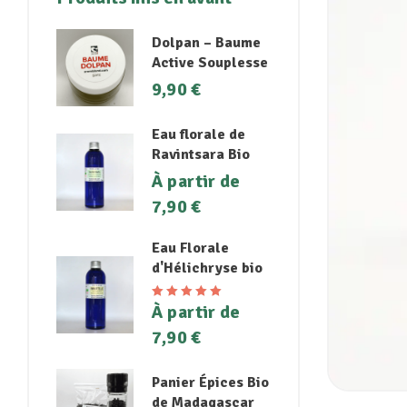
Dolpan – Baume
Active Souplesse
9,90
€
Eau florale de
Ravintsara Bio
À partir de
7,90
€
Eau Florale
d'Hélichryse bio
À partir de
Note
5.00
sur
5
7,90
€
Panier Épices Bio
de Madagascar