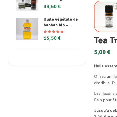
33,60
€
Huile végétale de
baobab bio –
Peaux sèches,
coups de soleil
Tea T
15,50
€
Note
5.00
sur
et cheveux
5
abîmés
5,00
€
Huile essen
Offrez un fl
distribue. E
Les flacons 
Pain pour êtr
Jusqu’à déb