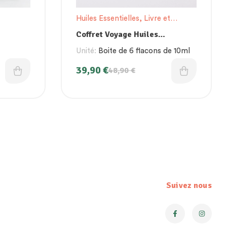
Huiles Essentielles
,
Livre et
Cadeaux
Coffret Voyage Huiles
Essentielles Bio
Unité:
Boite de 6 flacons de 10ml
39,90
€
48,90
€
Suivez nous