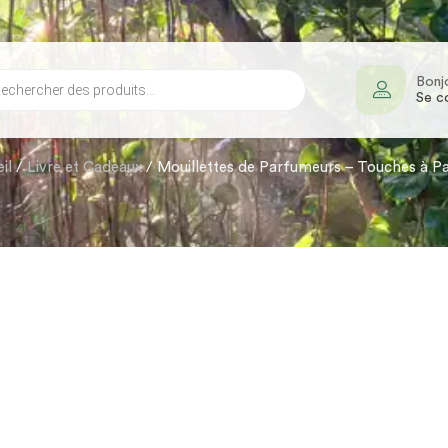
Bonj
Se c
il
/
Livre et Cadeaux
/ Mouillettes de Parfumeurs – Touches à P