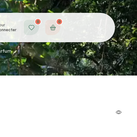
0
0
our
onnecter
arfum