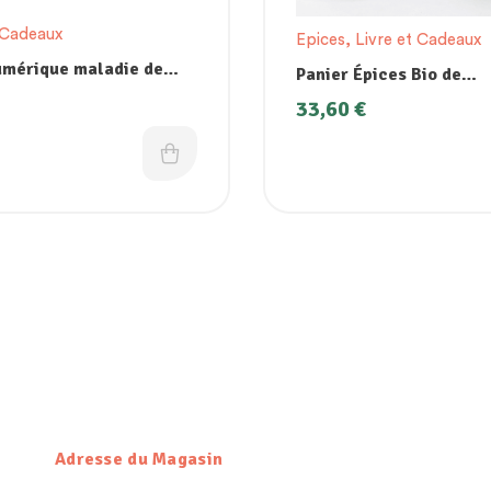
 Cadeaux
Epices
,
Livre et Cadeaux
umérique maladie de
Panier Épices Bio de
prévention, diagnostic
Madagascar
33,60
€
tements naturels
Adresse du Magasin