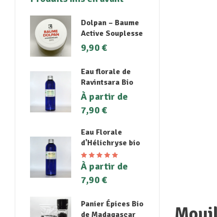
Dolpan – Baume
Active Souplesse
9,90
€
Eau florale de
Ravintsara Bio
À partir de
7,90
€
Eau Florale
d'Hélichryse bio
À partir de
Note
5.00
sur
5
7,90
€
Panier Épices Bio
Mouil
de Madagascar