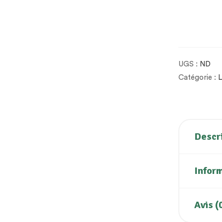
UGS :
ND
Catégorie :
L
Descr
Infor
Avis (