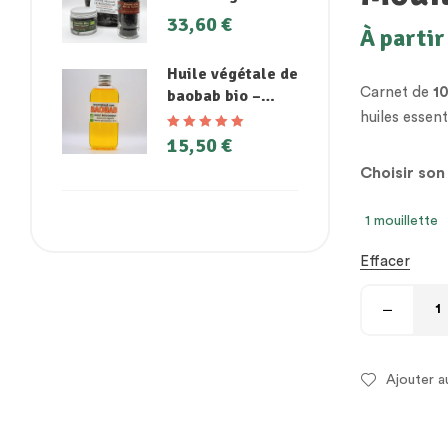
33,60
€
À partir
Huile végétale de
Carnet de
1
baobab bio –
Peaux sèches,
huiles essen
coups de soleil
15,50
€
Note
5.00
sur
et cheveux
5
Choisir son
abîmés
1 mouillette
Effacer
Ajouter a