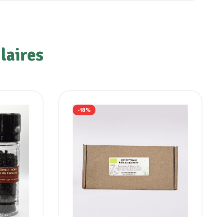
laires
-18%