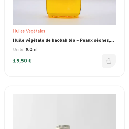
Huiles Végétales
Huile végétale de baobab bio – Peaux sèches,
coups de soleil et cheveux abîmés
Unité:
100ml
15,50
€