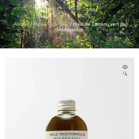
Accueil
/
Huiles Végétales
/ Huile de Tamanu vert de
Madagascar
🔍