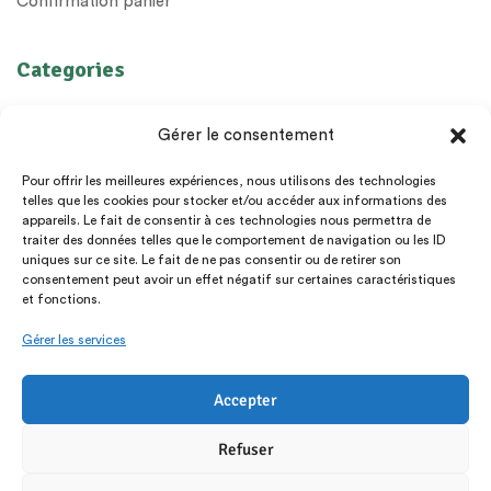
Confirmation panier
Categories
Huiles Essentielles
Gérer le consentement
Huiles végétales
Préparations
Pour offrir les meilleures expériences, nous utilisons des technologies
telles que les cookies pour stocker et/ou accéder aux informations des
Diffuseurs
appareils. Le fait de consentir à ces technologies nous permettra de
Epices
traiter des données telles que le comportement de navigation ou les ID
uniques sur ce site. Le fait de ne pas consentir ou de retirer son
Livres et cadeaux
consentement peut avoir un effet négatif sur certaines caractéristiques
et fonctions.
Gérer les services
Accepter
Copyright © 2025. All Rights Reserved.
Refuser
Made by
Inkriz
.