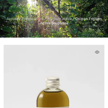
Accueil
/
Préparations
/
Formule active
/ Dolpan Friction
Active Souplesse