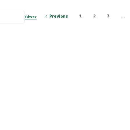
1
2
3
…
Previons
Filtrer