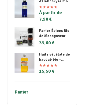
d'Hélichryse bio
À partir de
Note
5.00
sur
5
7,90
€
Panier Épices Bio
de Madagascar
33,60
€
Huile végétale de
baobab bio –
Peaux sèches,
coups de soleil
15,50
€
Note
5.00
sur
et cheveux
5
abîmés
Panier