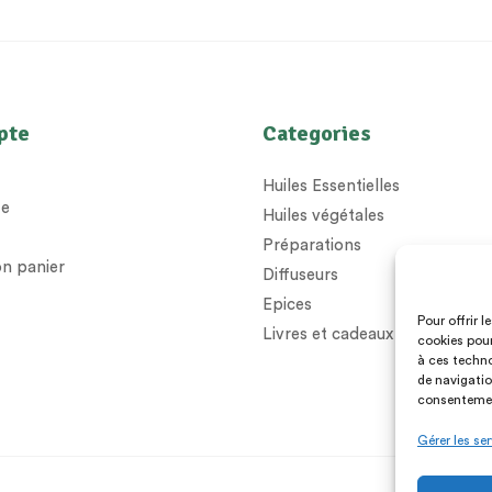
pte
Categories
Huiles Essentielles
e
Huiles végétales
Préparations
n panier
Diffuseurs
Epices
Pour offrir 
Livres et cadeaux
cookies pour
à ces techno
de navigatio
consentement
Gérer les se