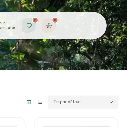
0
0
our
onnecter