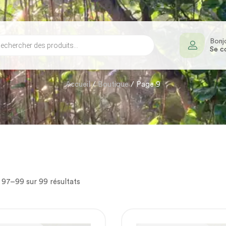
Bonj
Se c
Accueil
/
Boutique
/ Page 9
 97–99 sur 99 résultats