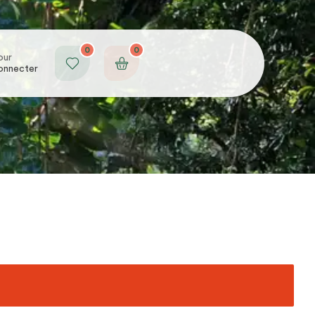
0
0
our
onnecter