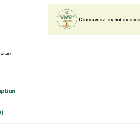
Découvrez les huiles ess
pices
iption
0)