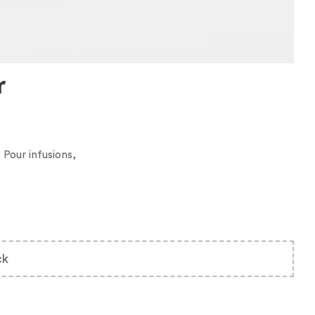
r
Pour infusions,
ck