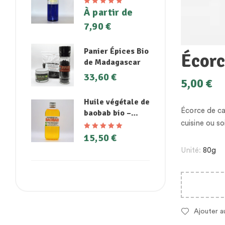
À partir de
Note
5.00
sur
5
7,90
€
Panier Épices Bio
Écorc
de Madagascar
33,60
€
5,00
€
Huile végétale de
Écorce de c
baobab bio –
Peaux sèches,
cuisine ou s
coups de soleil
15,50
€
Note
5.00
sur
et cheveux
5
Unité:
80g
abîmés
Ajouter a