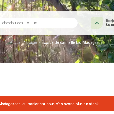
Bonj
Se c
Accueil
/
Epices
/ Écorce de cannelle bio Madagascar
Madagascar" au panier car nous n’en avons plus en stock.